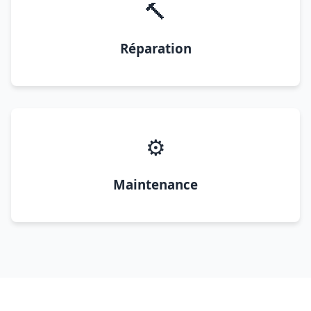
🔨
Réparation
⚙️
Maintenance