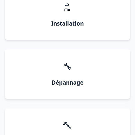
🚿
Installation
🔧
Dépannage
🔨