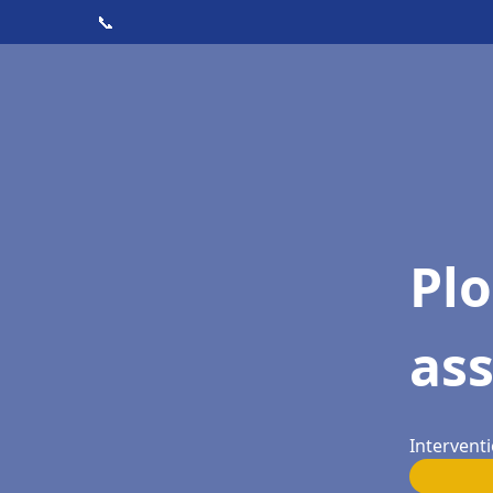
📞
Pl
as
Interventi