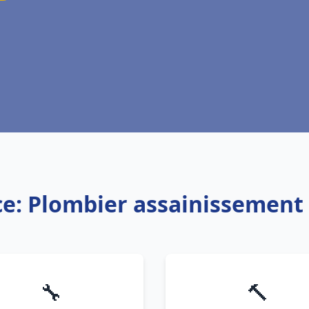
ce: Plombier assainissement
🔧
🔨