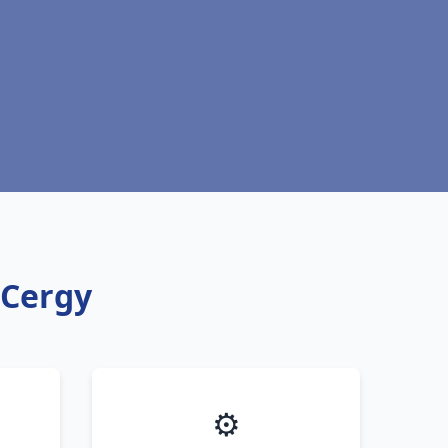
 Cergy
⚙️