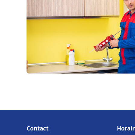
Contact
Horair