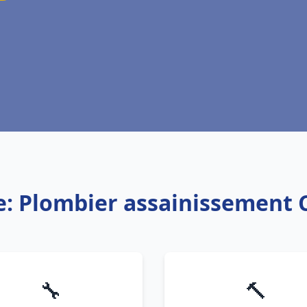
e: Plombier assainissement
🔧
🔨