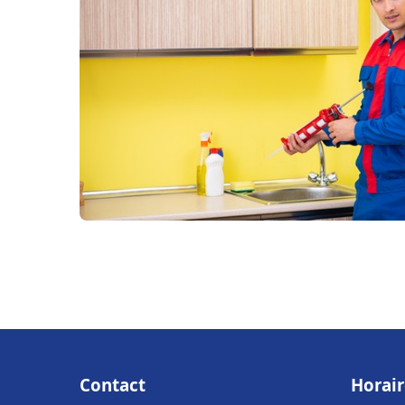
Contact
Horair