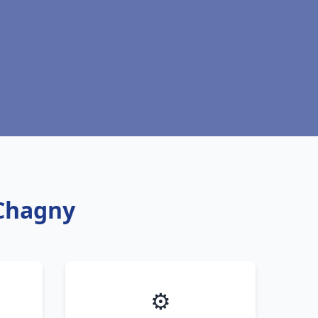
 Chagny
⚙️