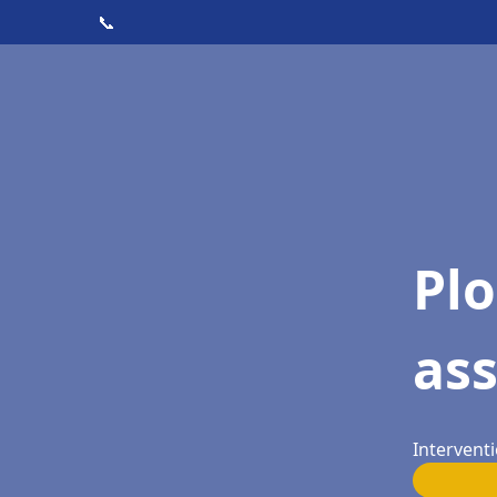
📞
Pl
as
Intervent