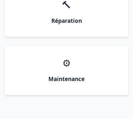
🔨
Réparation
⚙️
Maintenance