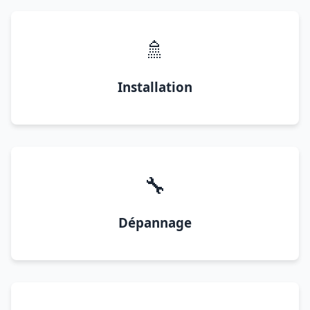
🚿
Installation
🔧
Dépannage