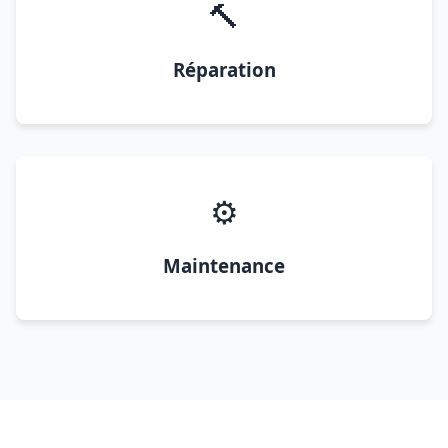
🔨
Réparation
⚙️
Maintenance