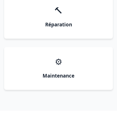
🔨
Réparation
⚙️
Maintenance