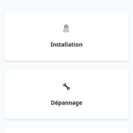
🚿
Installation
🔧
Dépannage