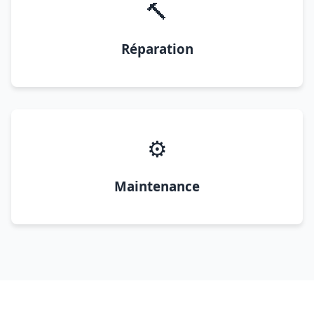
🔨
Réparation
⚙️
Maintenance