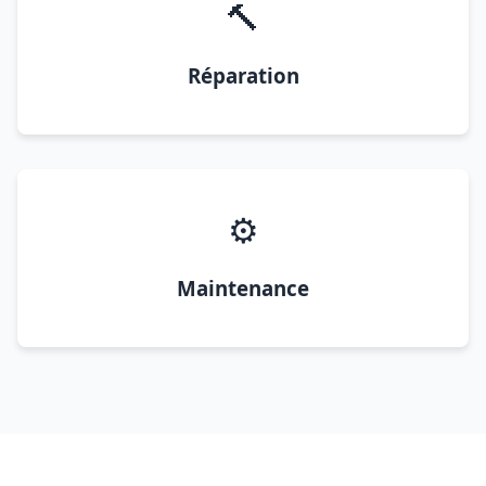
🔨
Réparation
⚙️
Maintenance