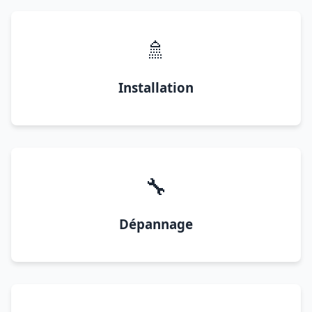
🚿
Installation
🔧
Dépannage