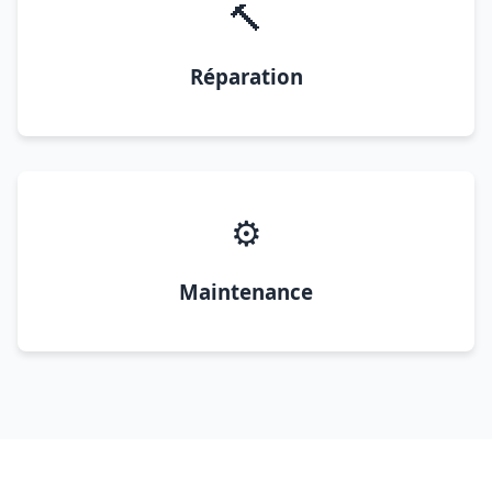
🔨
Réparation
⚙️
Maintenance