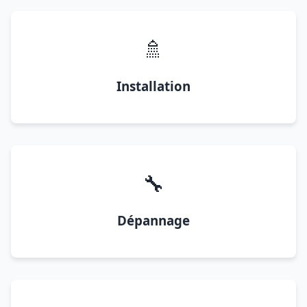
🚿
Installation
🔧
Dépannage