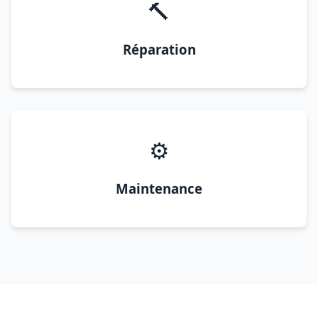
🔨
Réparation
⚙️
Maintenance