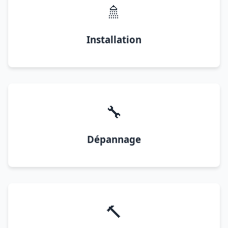
🚿
Installation
🔧
Dépannage
🔨