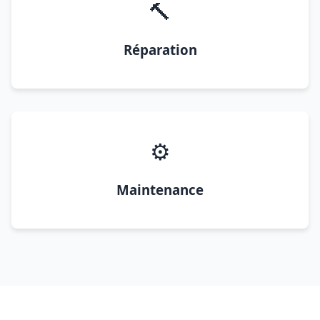
🔨
Réparation
⚙️
Maintenance