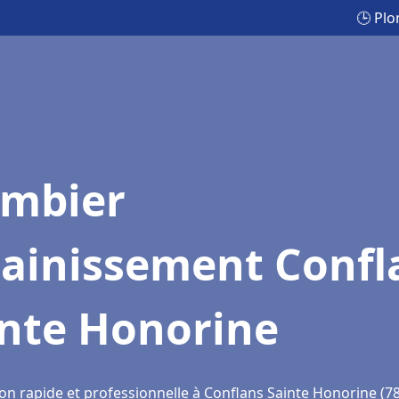
🕒 Plo
ombier
sainissement Confl
inte Honorine
ion rapide et professionnelle à Conflans Sainte Honorine (7