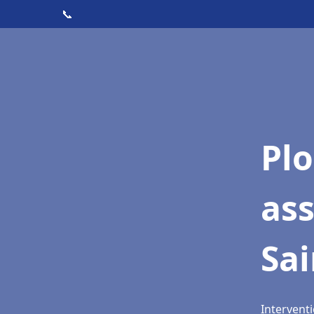
📞
Pl
as
Sa
Intervent