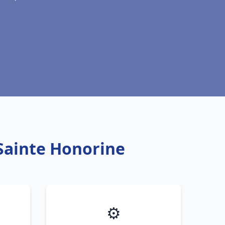
 Sainte Honorine
⚙️