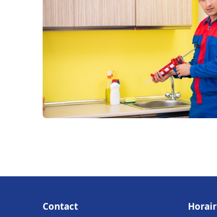
Contact
Horair