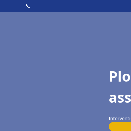
📞
Pl
as
Interventi