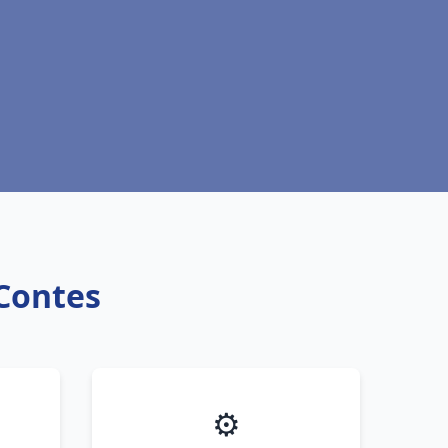
 Contes
⚙️