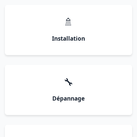
🚿
Installation
🔧
Dépannage