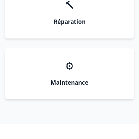
🔨
Réparation
⚙️
Maintenance