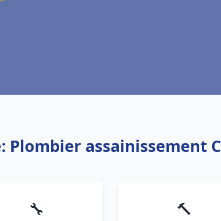
e: Plombier assainissement 
🔧
🔨