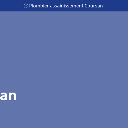
🕒 Plombier assainissement Coursan
san