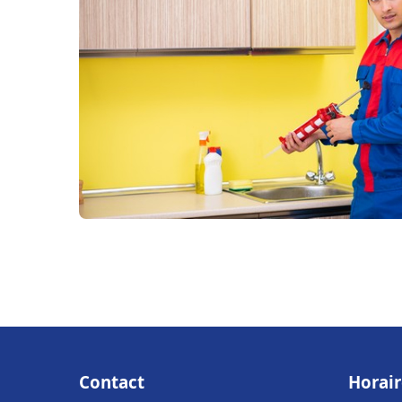
Contact
Horair