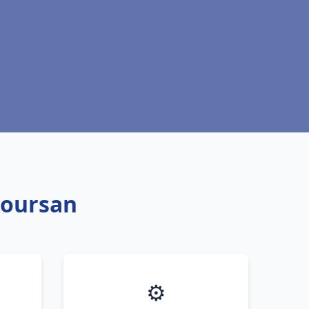
Coursan
⚙️