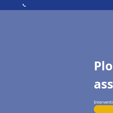
📞
Pl
as
Intervent