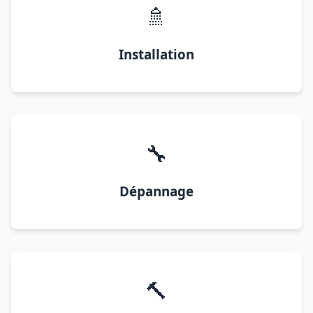
🚿
Installation
🔧
Dépannage
🔨