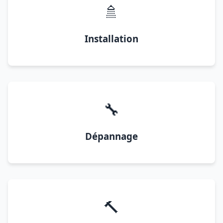
🚿
Installation
🔧
Dépannage
🔨