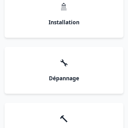
🚿
Installation
🔧
Dépannage
🔨