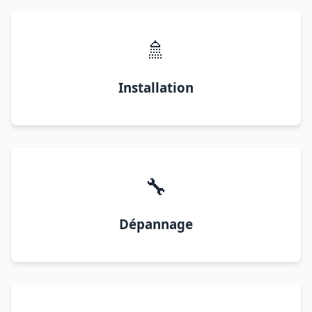
🚿
Installation
🔧
Dépannage