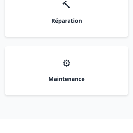
🔨
Réparation
⚙️
Maintenance