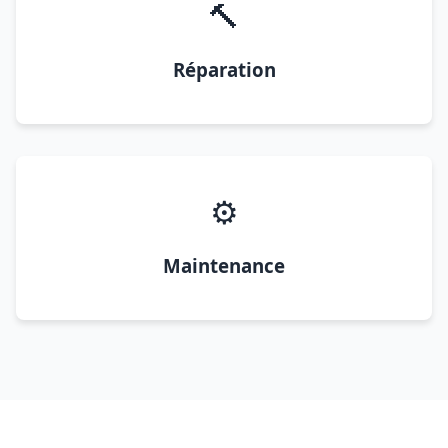
🔨
Réparation
⚙️
Maintenance