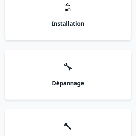
🚿
Installation
🔧
Dépannage
🔨