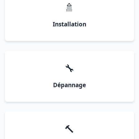
🚿
Installation
🔧
Dépannage
🔨