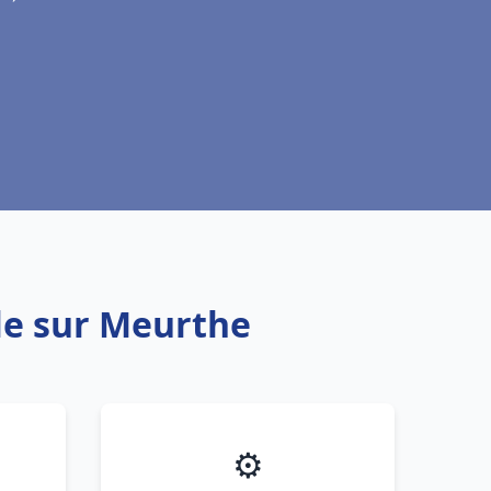
le sur Meurthe
⚙️