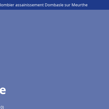
Plombier assainissement Dombasle sur Meurthe
e
10)