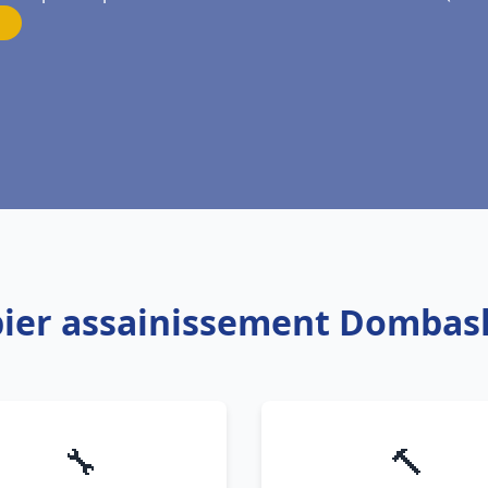
bier assainissement Dombas
🔧
🔨