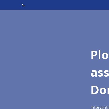
📞
Pl
as
Do
Intervent