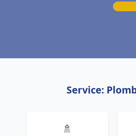
Service: Plom
🚿