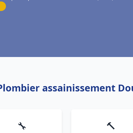
 Plombier assainissement D
🔧
🔨