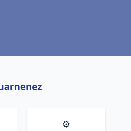
ouarnenez
⚙️