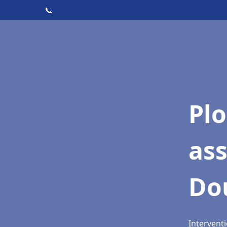
📞
Pl
as
Do
Intervent