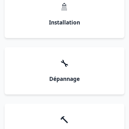
🚿
Installation
🔧
Dépannage
🔨