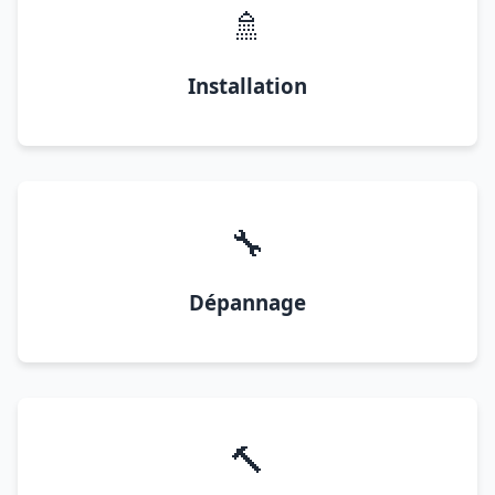
🚿
Installation
🔧
Dépannage
🔨