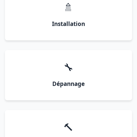
🚿
Installation
🔧
Dépannage
🔨