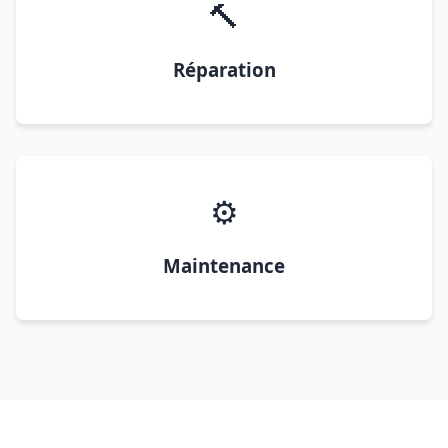
🔨
Réparation
⚙️
Maintenance