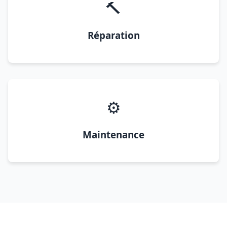
🔨
Réparation
⚙️
Maintenance