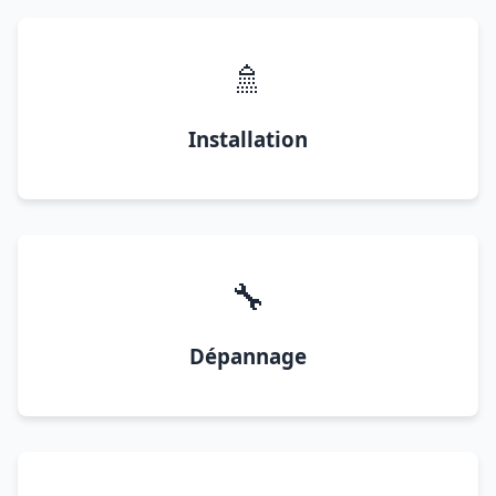
🚿
Installation
🔧
Dépannage