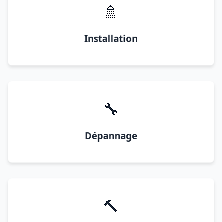
🚿
Installation
🔧
Dépannage
🔨