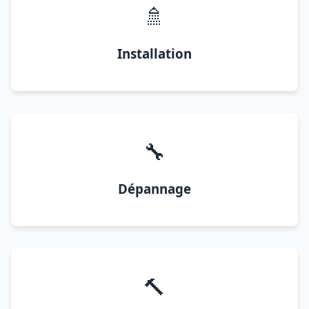
🚿
Installation
🔧
Dépannage
🔨