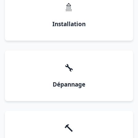
🚿
Installation
🔧
Dépannage
🔨