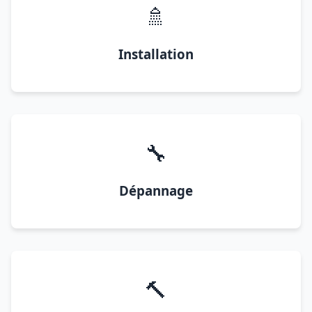
🚿
Installation
🔧
Dépannage
🔨