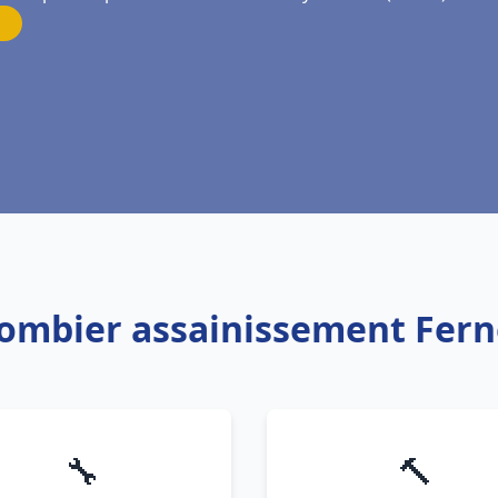
lombier assainissement Fern
🔧
🔨