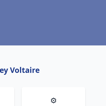
ey Voltaire
⚙️