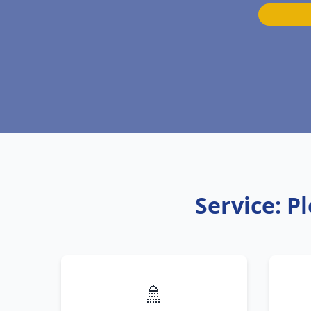
Service: P
🚿