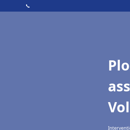
📞
Pl
as
Vol
Interventi