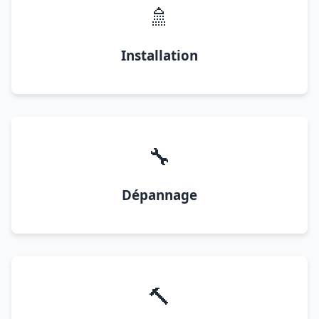
🚿
Installation
🔧
Dépannage
🔨