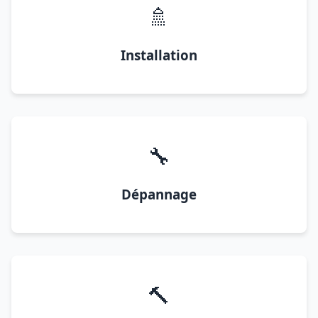
🚿
Installation
🔧
Dépannage
🔨