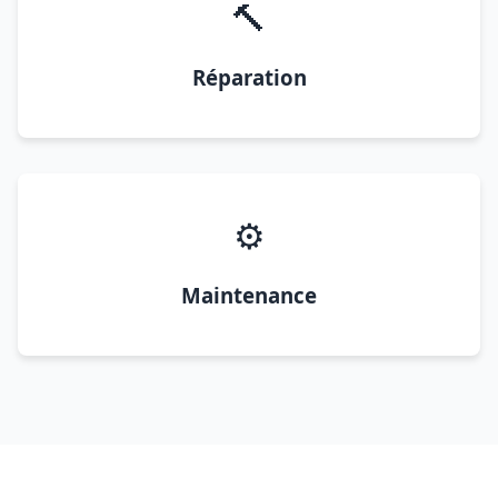
🔨
Réparation
⚙️
Maintenance