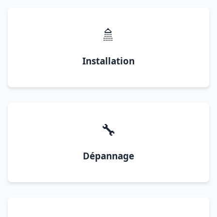
🚿
Installation
🔧
Dépannage