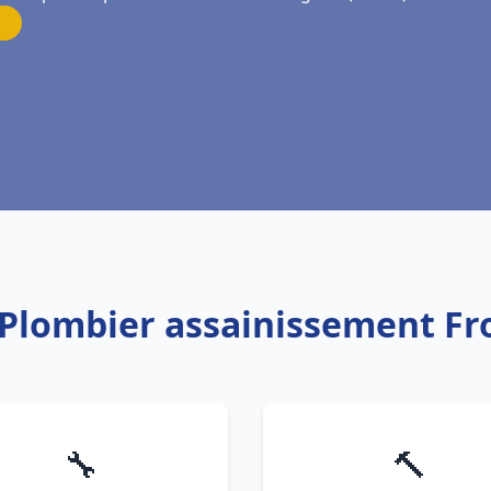
 Plombier assainissement F
🔧
🔨