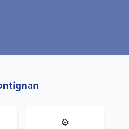
rontignan
⚙️