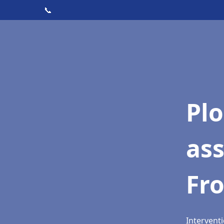
📞
Pl
as
Fr
Interventi