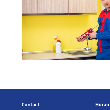
Contact
Horair