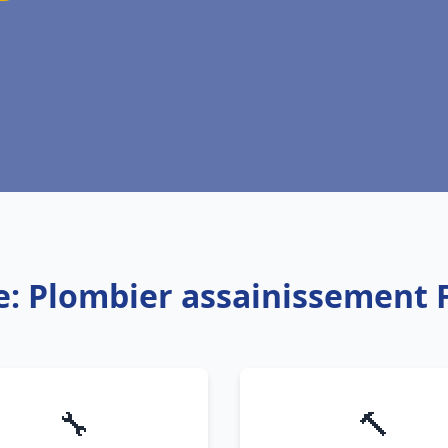
e: Plombier assainissement
🔧
🔨