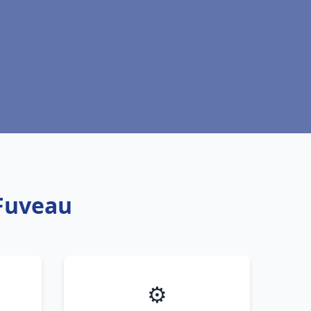
 Fuveau
⚙️