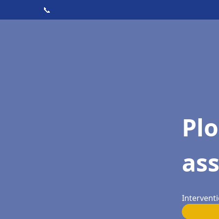
📞
Pl
as
Interventi