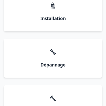
🚿
Installation
🔧
Dépannage
🔨