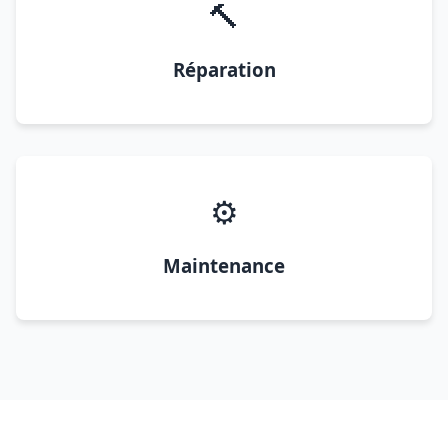
🔨
Réparation
⚙️
Maintenance