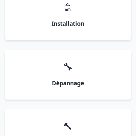
🚿
Installation
🔧
Dépannage
🔨