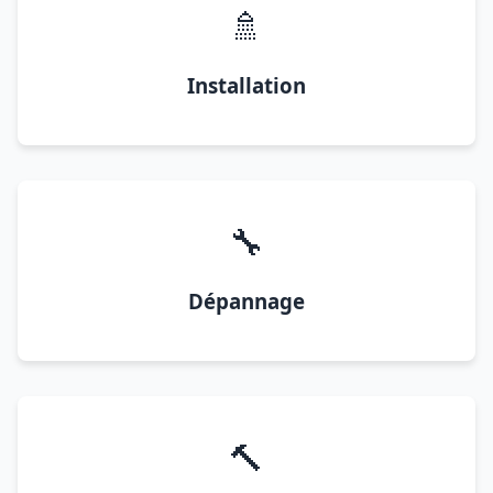
🚿
Installation
🔧
Dépannage
🔨