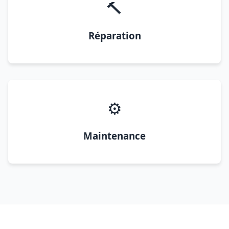
🔨
Réparation
⚙️
Maintenance