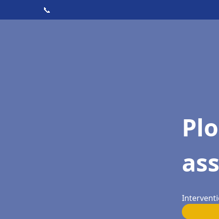
📞
Pl
as
Interventi