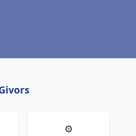
Givors
⚙️