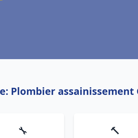
ce: Plombier assainissement 
🔧
🔨