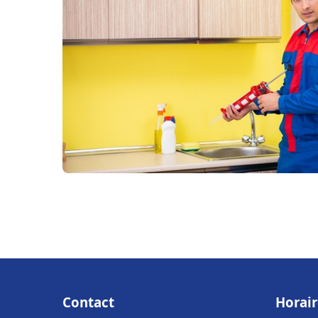
Contact
Horair