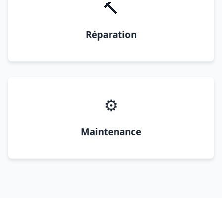
🔨
Réparation
⚙️
Maintenance