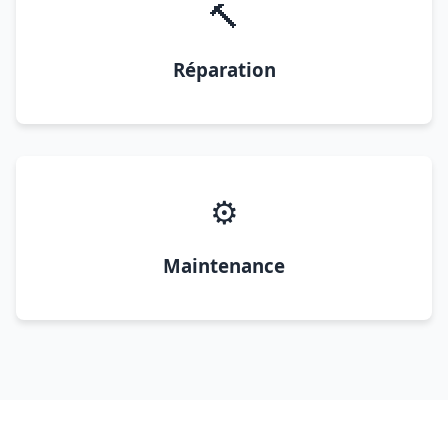
🔨
Réparation
⚙️
Maintenance