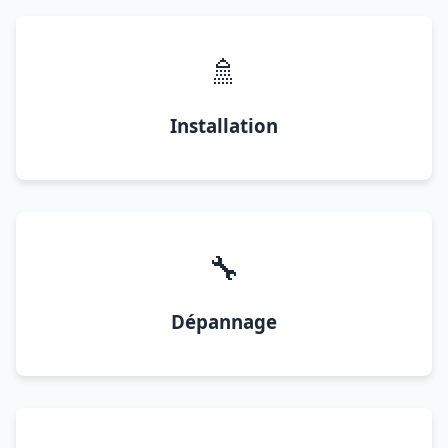
🚿
Installation
🔧
Dépannage