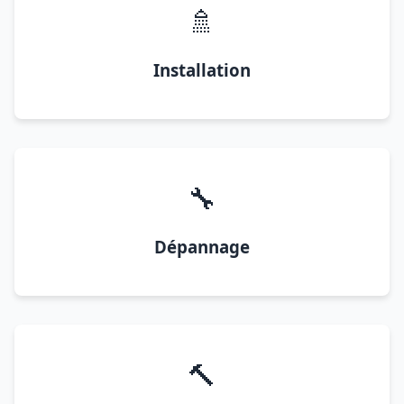
🚿
Installation
🔧
Dépannage
🔨